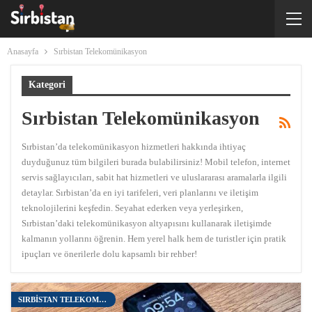
Anasayfa
Sırbistan Telekomünikasyon
Kategori
Sırbistan Telekomünikasyon
Sırbistan’da telekomünikasyon hizmetleri hakkında ihtiyaç
duyduğunuz tüm bilgileri burada bulabilirsiniz! Mobil telefon, internet
servis sağlayıcıları, sabit hat hizmetleri ve uluslararası aramalarla ilgili
detaylar. Sırbistan’da en iyi tarifeleri, veri planlarını ve iletişim
teknolojilerini keşfedin. Seyahat ederken veya yerleşirken,
Sırbistan’daki telekomünikasyon altyapısını kullanarak iletişimde
kalmanın yollarını öğrenin. Hem yerel halk hem de turistler için pratik
ipuçları ve önerilerle dolu kapsamlı bir rehber!
SIRBISTAN TELEKOMÜNIKASYON