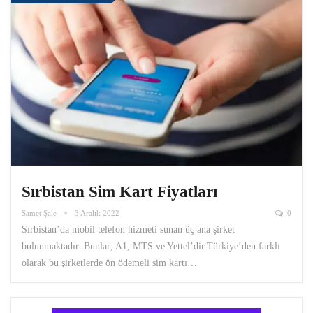
Sırbistan Sim Kart Fiyatları
Samet Şale
3 Aralık 2022
0
Sırbistan’da mobil telefon hizmeti sunan üç ana şirket
bulunmaktadır. Bunlar; A1, MTS ve Yettel’dir.Türkiye’den farklı
olarak bu şirketlerde ön ödemeli sim kartı…