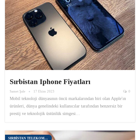
Sırbistan Iphone Fiyatları
Samet Şale
17 Ekim 2023
0
Mobil teknoloji dünyasının öncü markalarından biri olan Apple'ın
ürünleri, dünya genelindeki kullanıcılar tarafından benzersiz bir
prestij ve teknolojik üstünlük simgesi…
SIRBISTAN TELEKOMÜNIKASYON